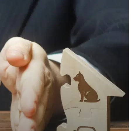
דירת
מגורים
בגירושין
–
המדריך
המלא