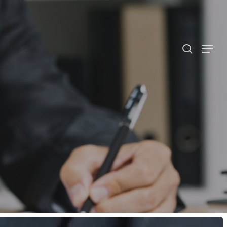
Menu
Ski
t
mai
search
Menu
conten
Hit enter to search or ESC to close
חלוקת