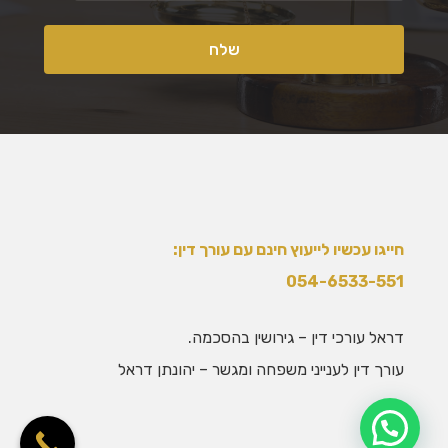
חייגו עכשיו לייעוץ חינם עם עורך דין:
054-6533-551
דראל עורכי דין – גירושין בהסכמה.
עורך דין לענייני משפחה ומגשר – יהונתן דראל