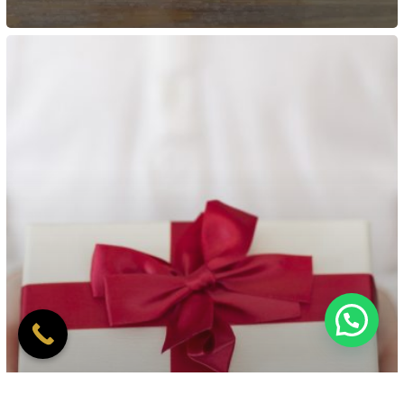
מתנה
או
הלוואה
–
כיצד
לשמור
על
ההון
הפיננסי
בתוך
המשפחה