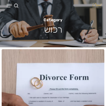
Menu
Menu
Ski
search
t
mai
Category
conten
רכוש
הסכם
ממון:
מה
חייב
להיות
בו
ומה
קורה